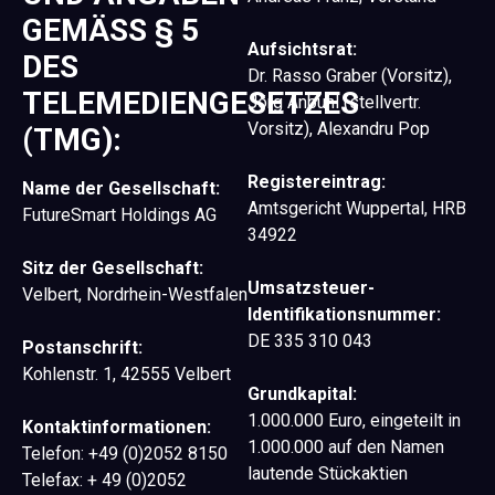
GEMÄSS § 5
Aufsichtsrat:
DES
Dr. Rasso Graber (Vorsitz),
TELEMEDIENGESETZES
Jörg Anbuhl (stellvertr.
Vorsitz), Alexandru Pop
(TMG):
Registereintrag:
Name der Gesellschaft:
Amtsgericht Wuppertal, HRB
FutureSmart Holdings AG
34922
Sitz der Gesellschaft:
Umsatzsteuer-
Velbert, Nordrhein-Westfalen
Identifikationsnummer:
DE 335 310 043
Postanschrift:
Kohlenstr. 1, 42555 Velbert
Grundkapital:
1.000.000 Euro, eingeteilt in
Kontaktinformationen:
1.000.000 auf den Namen
Telefon: +49 (0)2052 8150
lautende Stückaktien
Telefax: + 49 (0)2052